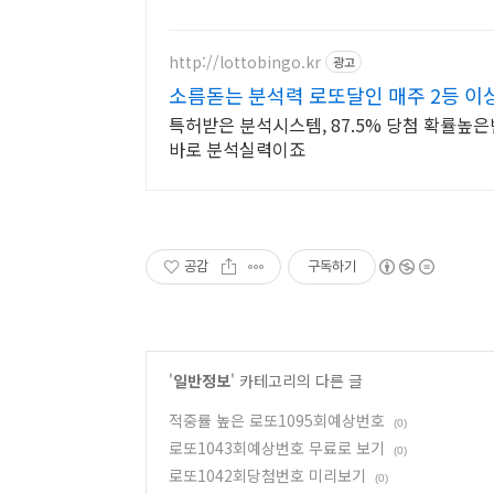
http://lottobingo.kr
광고
소름돋는 분석력 로또달인 매주 2등 이
특허받은 분석시스템, 87.5% 당첨 확률높은번
바로 분석실력이죠
공감
구독하기
'
일반정보
' 카테고리의 다른 글
적중률 높은 로또1095회예상번호
(0)
로또1043회예상번호 무료로 보기
(0)
로또1042회당첨번호 미리보기
(0)