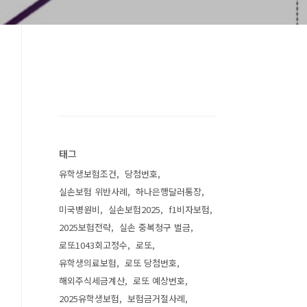
태그
유학생보험조건
당첨번호
실손보험 위반사례
하나은행달러통장
미국병원비
실손보험2025
f1비자보험
2025보험전략
실손 중복청구 벌금
로또1043회고정수
로또
유학생의료보험
로또 당첨번호
해외주식세금계산
로또 예상번호
2025유학생보험
보험금거절사례