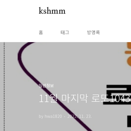
본문 바로가기
kshmm
홈
태그
방명록
일반정보
11월 마지막 로또10
by hwa1820
2022. 11. 23.